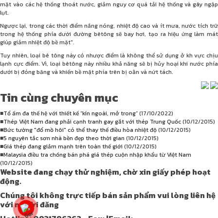
mặt vào các hệ thống thoát nước, giảm nguy cơ quá tải hệ thống và gây ngập
lụt.
Ngược lại, trong các thời điểm nắng nóng, nhiệt độ cao và ít mưa, nước tích trữ
trong hệ thống phía dưới đường bêtông sẽ bay hơi, tạo ra hiệu ứng làm mát
giúp giảm nhiệt độ bề mặt".
Tuy nhiên, loại bê tông này có nhược điểm là không thể sử dụng ở kh vực chịu
lạnh cực điểm. Vì, loại bêtông này nhiều khả năng sẽ bị hủy hoại khi nước phía
dưới bị đóng băng và khiến bề mặt phía trên bị oằn và nứt tách.
Tin cùng chuyên mục
■
Tổ ấm đa thế hệ với thiết kế “kín ngoài, mở trong”
(17/10/2022)
■
Thép Việt Nam đang phải cạnh tranh gay gắt với thép Trung Quốc
(10/12/2015)
■
Bức tường "đổ mồ hôi" có thể thay thế điều hòa nhiệt độ
(10/12/2015)
■
5 nguyên tắc sơn nhà bền đẹp theo thời gian
(10/12/2015)
■
Giá thép đang giảm mạnh trên toàn thế giới
(10/12/2015)
■
Malaysia điều tra chống bán phá giá thép cuộn nhập khẩu từ Việt Nam
(10/12/2015)
Website đang chạy thử nghiệm, chờ xin giấy phép hoạt
động.
Chúng tôi không trực tiếp bán sản phẩm vui lòng liên hệ
với người đăng