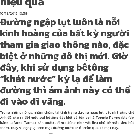
hiệu quả
10/12/2015
10:59
Đường ngập lụt luôn là nỗi
kinh hoàng của bất kỳ người
tham gia giao thông nào, đặc
biệt ở những đô thị mới. Giờ
đây, khi sử dụng bêtông
“khát nước” kỳ lạ để làm
đường thì ám ảnh này có thể
đi vào dĩ vãng.
Trong những nỗ lực nhằm chống lại tình trạng đường ngập lụt, các nhà sáng chế
Anh đã cho ra đời một loại bêtông đặc biệt có tên gọi là Topmix Permeable (do
hãng Lafarge Tarmac sản xuất) , được dùng như vật liệu phủ bề mặt siêu hút
thấm, thay vì đọng lại trên mặt đường nước sẽ rỉ thấm qua bề mặt này.