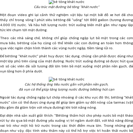
Cấu trúc mặt đường bê tông "khát nước"
Một đoạn video ghi lại cảnh thử nghiệm vật liệu tại một bãi đỗ xe hơi đã cho
thấy chỉ trong vòng 1 phút siêu bêtông đã "uống" tới 880 gallon (tương đương
4.000 lít) nước. Và hầu hết lượng nước trút xuống biến mất gần như ngay lập
tức khi chạm tới mặt đường.
Theo các nhà sáng chế, không chỉ giúp chống ngập lụt bề mặt trong các cơn
mưa bão, bêtông của họ cũng có thể khiến các con đường an toàn hơn thông
qua việc ngăn chặn hình thành các vũng nước ngập, tiềm tàng rủi ro.
Để bêtông "khát nước" phát huy được tác dụng, chúng cần phải được dùng như
một lớp phủ trên cùng của mặt đường. Nước trút xuống đường sẽ được hút qua
vô số các viên đá sỏi tương đối lớn trên bề mặt xuống một phần nền gạch, đá
vụn lỏng hơn ở phía dưới.
Các hệ thống ống tiêu nước gắn với phần nền gạch,
đá vụn có thể giúp tăng lượng nước đường bêtông hút cạn
Ngoài tác dụng chống ngập lụt chớp nhoáng ở các khu vực đô thị, bêtông "khát
nước" còn có thể được ứng dụng để giúp làm giảm sự đốt nóng của tarmac (vật
liệu gồm đá giăm trộn với nhựa đường) khi trời nắng nóng.
Đại diện nhà sản xuất giải thích: "Bêtông thấm hút cho phép nước bề mặt tháo
rút tự do qua bề mặt đường yếu xuống vị trí ngầm dưới đất, với khả năng đóng
vai trò như một hồ trữ nước trong các thời điểm mưa lớn. Trong những giai
đoạn như vậy, đặc tính siêu thấm này có thể hỗ trợ việc trì hoãn thải nước bề