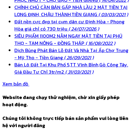
PHỤC NHỨT - CHỢ GẠO - TIỀN GIANG
( 14/04/2022 )
CHÍNH CHỦ CẦN BÁN GẤP NHÀ LẦU 2 MẶT TIỀN TẠI
LONG ĐỊNH, CHÂU THÀNH,TIỀN GIANG
( 03/03/2021 )
Đất nền cực đẹp tại cụm dân cư Định Hòa - Phong
Hòa giá chỉ có 730 triệu
( 24/07/2026 )
SIÊU PHẨM 1100M2 NẰM NGAY MẶT TIỀN TẠI PHÚ
THỌ - TAM NÔNG - ĐỒNG THÁP
( 16/08/2022 )
Dịch Bùng Phát Bán Lỗ Đất Và Nhà Tại Ấp Chợ Trung
- Mỹ Tho - Tiền Giang
( 26/09/2021 )
Bán Lô Đất Tại Khu Phố 5,TT Vĩnh Bình,Gò Công Tây.
Giá Đầu Tư Chỉ 3tr/m2
( 31/03/2021 )
Xem bản đồ
Website đang chạy thử nghiệm, chờ xin giấy phép
hoạt động.
Chúng tôi không trực tiếp bán sản phẩm vui lòng liên
hệ với người đăng