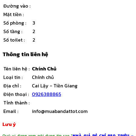
Đường vào
:
Mặt tiền
:
Số phòng
:
3
Số tầng
:
2
Số toilet
:
2
Thông tin liên hệ
Tên liên hệ
:
Chính Chủ
Loại tin
:
Chính chủ
Địa chỉ
:
Cai Lậy - Tiền Giang
Điện thoại
:
0926388865
Tỉnh thành
:
Email
:
info@muabandattot.com
Lưu ý
Quý vị đang xem nội dung tin rao "
NHÀ GIÁ RẺ CHỈ 850 TRIỆU –