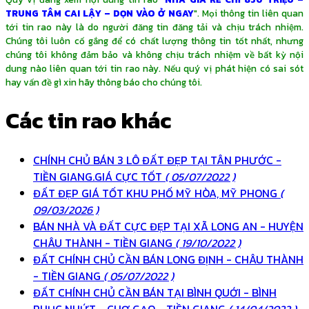
TRUNG TÂM CAI LẬY – DỌN VÀO Ở NGAY
". Mọi thông tin liên quan
tới tin rao này là do người đăng tin đăng tải và chịu trách nhiệm.
Chúng tôi luôn cố gắng để có chất lượng thông tin tốt nhất, nhưng
chúng tôi không đảm bảo và không chịu trách nhiệm về bất kỳ nội
dung nào liên quan tới tin rao này. Nếu quý vị phát hiện có sai sót
hay vấn đề gì xin hãy thông báo cho chúng tôi.
Các tin rao khác
CHÍNH CHỦ BÁN 3 LÔ ĐẤT ĐẸP TẠI TÂN PHƯỚC -
TIỀN GIANG.GIÁ CỰC TỐT
( 05/07/2022 )
ĐẤT ĐẸP GIÁ TỐT KHU PHỐ MỸ HÒA, MỸ PHONG
(
09/03/2026 )
BÁN NHÀ VÀ ĐẤT CỰC ĐẸP TẠI XÃ LONG AN - HUYỆN
CHÂU THÀNH - TIỀN GIANG
( 19/10/2022 )
ĐẤT CHÍNH CHỦ CẦN BÁN LONG ĐỊNH - CHÂU THÀNH
- TIỀN GIANG
( 05/07/2022 )
ĐẤT CHÍNH CHỦ CẦN BÁN TẠI BÌNH QUỚI - BÌNH