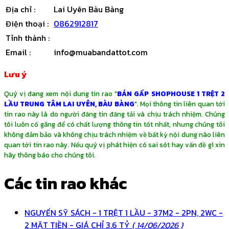
Địa chỉ
:
Lai Uyên Bàu Bàng
Điện thoại
:
0862912817
Tỉnh thành
:
Email
:
info@muabandattot.com
Lưu ý
Quý vị đang xem nội dung tin rao "
BÁN GẤP SHOPHOUSE 1 TRỆT 2
LẦU TRUNG TÂM LAI UYÊN, BÀU BÀNG
". Mọi thông tin liên quan tới
tin rao này là do người đăng tin đăng tải và chịu trách nhiệm. Chúng
tôi luôn cố gắng để có chất lượng thông tin tốt nhất, nhưng chúng tôi
không đảm bảo và không chịu trách nhiệm về bất kỳ nội dung nào liên
quan tới tin rao này. Nếu quý vị phát hiện có sai sót hay vấn đề gì xin
hãy thông báo cho chúng tôi.
Các tin rao khác
NGUYẾN SỸ SÁCH - 1 TRỆT 1 LẦU - 37M2 - 2PN, 2WC -
2 MẶT TIỀN - GIÁ CHỈ 3.6 TỶ
( 14/06/2026 )