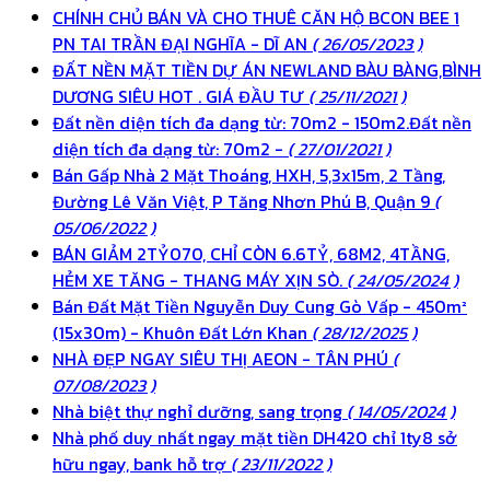
CHÍNH CHỦ BÁN VÀ CHO THUÊ CĂN HỘ BCON BEE 1
PN TAI TRẦN ĐẠI NGHĨA - DĨ AN
( 26/05/2023 )
ĐẤT NỀN MẶT TIỀN DỰ ÁN NEWLAND BÀU BÀNG,BÌNH
DƯƠNG SIÊU HOT . GIÁ ĐẦU TƯ
( 25/11/2021 )
Đất nền diện tích đa dạng từ: 70m2 - 150m2.Đất nền
diện tích đa dạng từ: 70m2 -
( 27/01/2021 )
Bán Gấp Nhà 2 Mặt Thoáng, HXH, 5,3x15m, 2 Tầng,
Đường Lê Văn Việt, P Tăng Nhơn Phú B, Quận 9
(
05/06/2022 )
BÁN GIẢM 2TỶ070, CHỈ CÒN 6.6TỶ, 68M2, 4TẦNG,
HẺM XE TĂNG - THANG MÁY XỊN SÒ.
( 24/05/2024 )
Bán Đất Mặt Tiền Nguyễn Duy Cung Gò Vấp - 450m²
(15x30m) - Khuôn Đất Lớn Khan
( 28/12/2025 )
NHÀ ĐẸP NGAY SIÊU THỊ AEON - TÂN PHÚ
(
07/08/2023 )
Nhà biệt thự nghỉ dưỡng, sang trọng
( 14/05/2024 )
Nhà phố duy nhất ngay mặt tiền DH420 chỉ 1ty8 sở
hữu ngay, bank hỗ trợ
( 23/11/2022 )