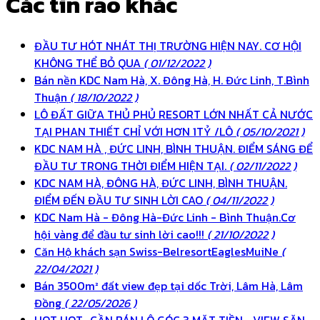
Các tin rao khác
ĐẦU TƯ HÓT NHÁT THỊ TRƯỜNG HIỆN NAY. CƠ HỘI
KHÔNG THỂ BỎ QUA
( 01/12/2022 )
Bán nền KDC Nam Hà, X. Đông Hà, H. Đức Linh, T.Bình
Thuận
( 18/10/2022 )
LÔ ĐẤT GIỮA THỦ PHỦ RESORT LỚN NHẤT CẢ NƯỚC
TẠI PHAN THIẾT CHỈ VỚI HƠN 1TỶ /LÔ
( 05/10/2021 )
KDC NAM HÀ , ĐỨC LINH, BÌNH THUẬN. ĐIỂM SÁNG ĐỂ
ĐẦU TƯ TRONG THỜI ĐIỂM HIỆN TẠI.
( 02/11/2022 )
KDC NAM HÀ, ĐÔNG HÀ, ĐỨC LINH, BÌNH THUẬN.
ĐIỂM ĐẾN ĐẦU TƯ SINH LỜI CAO
( 04/11/2022 )
KDC Nam Hà - Đông Hà-Đức Linh - Bình Thuận.Cơ
hội vàng để đầu tư sinh lời cao!!!
( 21/10/2022 )
Căn Hộ khách sạn Swiss-BelresortEaglesMuiNe
(
22/04/2021 )
Bán 3500m² đất view đẹp tại dốc Trời, Lâm Hà, Lâm
Đồng
( 22/05/2026 )