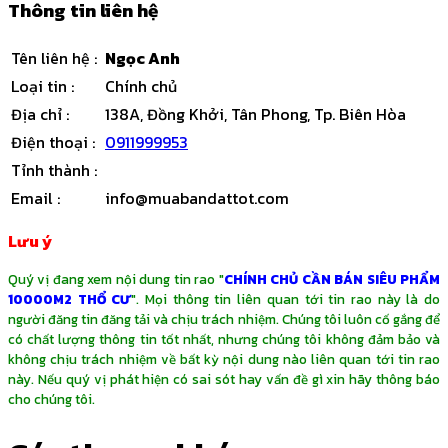
Thông tin liên hệ
Tên liên hệ
:
Ngọc Anh
Loại tin
:
Chính chủ
Địa chỉ
:
138A, Đồng Khởi, Tân Phong, Tp. Biên Hòa
Điện thoại
:
0911999953
Tỉnh thành
:
Email
:
info@muabandattot.com
Lưu ý
Quý vị đang xem nội dung tin rao "
CHÍNH CHỦ CẦN BÁN SIÊU PHẨM
10000M2 THỔ CƯ
". Mọi thông tin liên quan tới tin rao này là do
người đăng tin đăng tải và chịu trách nhiệm. Chúng tôi luôn cố gắng để
có chất lượng thông tin tốt nhất, nhưng chúng tôi không đảm bảo và
không chịu trách nhiệm về bất kỳ nội dung nào liên quan tới tin rao
này. Nếu quý vị phát hiện có sai sót hay vấn đề gì xin hãy thông báo
cho chúng tôi.