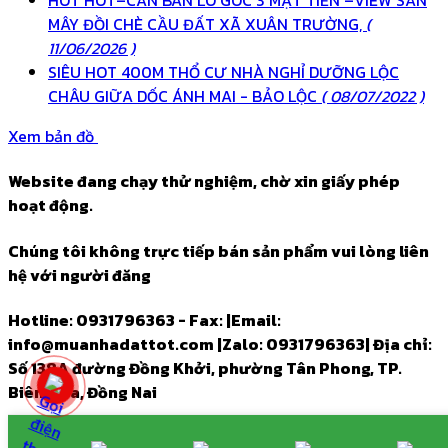
HOT HOT–CẦN BÁN LÔ GÓC 3 MẶT TIỀN –VIEW SĂN
MÂY ĐỒI CHÈ CẦU ĐẤT XÃ XUÂN TRƯỜNG,
(
11/06/2026 )
SIÊU HOT 400M THỔ CƯ NHÀ NGHỈ DƯỠNG LỘC
CHÂU GIỮA DỐC ÁNH MAI - BẢO LỘC
( 08/07/2022 )
Xem bản đồ
Website đang chạy thử nghiệm, chờ xin giấy phép
hoạt động.
Chúng tôi không trực tiếp bán sản phẩm vui lòng liên
hệ với người đăng
Hotline: 0931796363 - Fax:
|
Email:
info@muanhadattot.com
|
Zalo: 0931796363
|
Địa chỉ:
Số 138A đường Đồng Khởi, phường Tân Phong, TP.
Biên Hòa, Đồng Nai