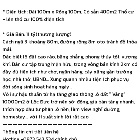
* Diện tích: Dài 100m x Rộng 100m, Có sẵn 400m2 Thổ cư
- lên thổ cư 100% diện tích.
* Giá Bán: 11 tỷ(thương lượng)
Cách ngã 3 khoảng 80m, đường rộng 8m oto tránh đỗ thỏa
mái.
Đặc biệt lô đất cao ráo, bằng phẳng, phong thủy tốt, vượng
khí. Dân cư tập trung hiện hữu, trong vòng bán kính 2km có
đầy đủ tiện ích như chợ, ngân hàng, cây xăng gần trường
học, nhà thờ, UBND... Xung quanh nhiều tiện ích phục vụ
đời sống sinh hoạt hàng ngày...
Với sự hậu thuẫn từ hạ tầng giao thông lô đất " Vàng"
10000m2 ở Lộc Đức trở nên sôi động, giá bán tăng nhanh,
thích hợp đầu tư phân lô nền, làm view nghỉ dưỡng,
homestay... với tỉ suất sinh lời rất cao
------------------------------------
Thông tin chi tiết liên hệ
Hotline -0973 543 534 chính chủ